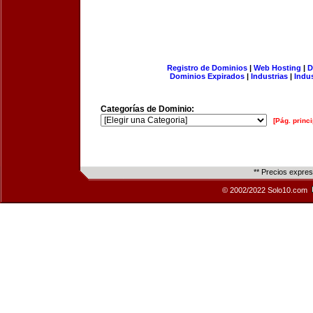
Registro de Dominios
|
Web Hosting
|
D
Dominios Expirados
|
Industrias
|
Indu
Categorías de Dominio:
[Pág. princi
** Precios expre
© 2002/2022 Solo10.com