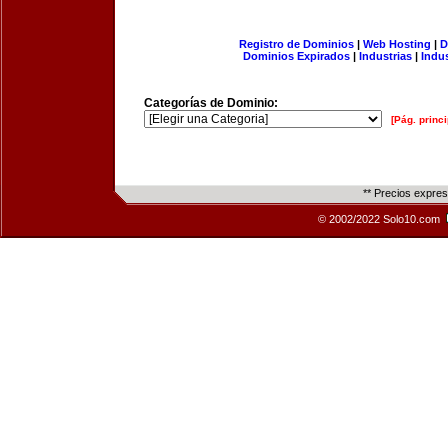
Registro de Dominios
|
Web Hosting
|
D
Dominios Expirados
|
Industrias
|
Indu
Categorías de Dominio:
[Pág. princi
** Precios expre
© 2002/2022 Solo10.com