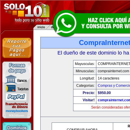
CompraInterne
El dueño de este dominio lo ha
Mayusculas:
COMPRAINTERNET
Minusculas:
comprainternet.com
Longitud:
14 caracteres
Categorias:
Compras y Comercio
Precio:
$950.00
Visitar!
comprainternet.co
Serán consideradas ofer
R