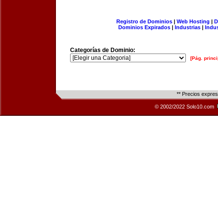
Registro de Dominios
|
Web Hosting
|
D
Dominios Expirados
|
Industrias
|
Indu
Categorías de Dominio:
[Pág. princi
** Precios expre
© 2002/2022 Solo10.com