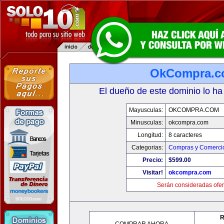
OkCompra.
El dueño de este dominio lo ha
Mayusculas:
OKCOMPRA.COM
Minusculas:
okcompra.com
Longitud:
8 caracteres
Categorias:
Compras y Comercio
Precio:
$599.00
Visitar!
okcompra.com
Serán consideradas ofer
R