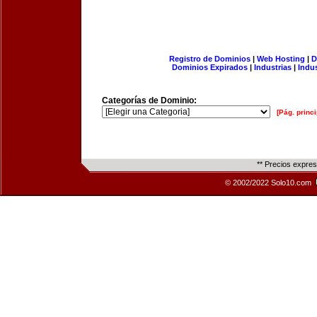
Registro de Dominios
|
Web Hosting
|
D
Dominios Expirados
|
Industrias
|
Indu
Categorías de Dominio:
[Pág. princi
** Precios expre
© 2002/2022 Solo10.com